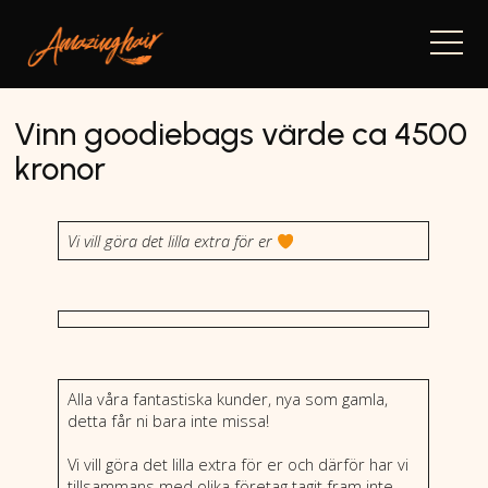
Navi
Vinn goodiebags värde ca 4500
kronor
Vi vill göra det lilla extra för er
Alla våra fantastiska kunder, nya som gamla,
detta får ni bara inte missa!
Vi vill göra det lilla extra för er och därför har vi
tillsammans med olika företag tagit fram inte