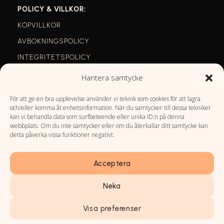
POLICY & VILLKOR:
KÖPVILLKOR
AVBOKNINGSPOLICY
INTEGRITETSPOLICY
COOKIES
Hantera samtycke
För att ge en bra upplevelse använder vi teknik som cookies för att lagra
och/eller komma åt enhetsinformation. När du samtycker till dessa tekniker
kan vi behandla data som surfbeteende eller unika ID:n på denna
SOCIALA MEDIER:
webbplats. Om du inte samtycker eller om du återkallar ditt samtycke kan
detta påverka vissa funktioner negativt.
FACEBOOK
INSTAGRAM
Acceptera
Neka
Visa preferenser
AMAZINGHAIR ©2025