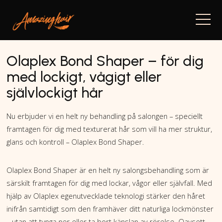
Navi
Olaplex Bond Shaper – för dig
med lockigt, vågigt eller
självlockigt hår
Nu erbjuder vi en helt ny behandling på salongen – speciellt
framtagen för dig med texturerat hår som vill ha mer struktur,
glans och kontroll – Olaplex Bond Shaper.
Olaplex Bond Shaper är en helt ny salongsbehandling som är
särskilt framtagen för dig med lockar, vågor eller självfall. Med
hjälp av Olaplex egenutvecklade teknologi stärker den håret
inifrån samtidigt som den framhäver ditt naturliga lockmönster
– utan att tynga ner eller ta bort känslan av rörelse. Oavsett