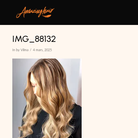
IMG_88132
In by Vilma
4 mars, 2025