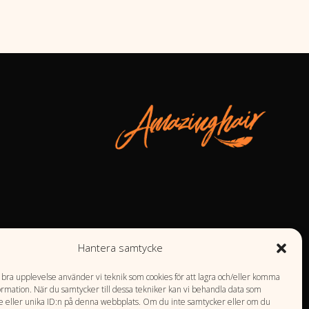
Hantera samtycke
n bra upplevelse använder vi teknik som cookies för att lagra och/eller komma
ormation. När du samtycker till dessa tekniker kan vi behandla data som
 eller unika ID:n på denna webbplats. Om du inte samtycker eller om du