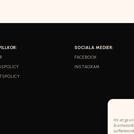
VILLKOR:
SOCIALA MEDIER:
R
FACEBOOK
GSPOLICY
INSTAGRAM
TSPOLICY
För att ge e
åt enhetsinf
surfbeteende