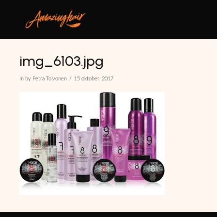
img_6103.jpg
In by Petra Toivonen
15 oktober, 2017