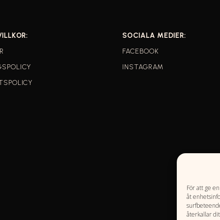
VILLKOR:
SOCIALA MEDIER:
R
FACEBOOK
GSPOLICY
INSTAGRAM
TSPOLICY
För att ge e
åt enhetsinf
surfbeteende
återkallar di